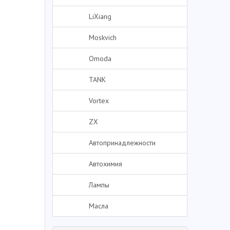
LiXiang
Moskvich
Omoda
TANK
Vortex
ZX
Автопринадлежности
Автохимия
Лампы
Масла