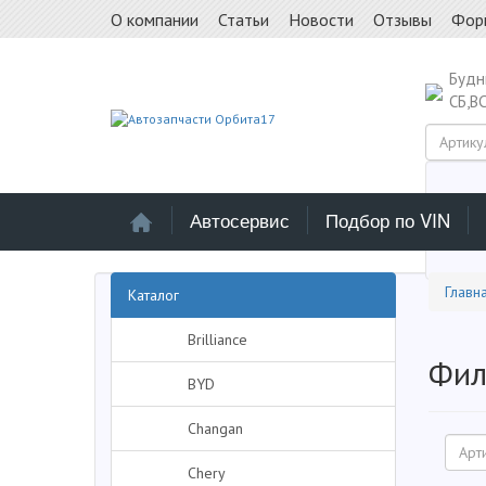
О компании
Статьи
Новости
Отзывы
Фор
Буд
СБ,В
Автосервис
Подбор по VIN
Выб
Главн
Каталог
Brilliance
Фил
BYD
Changan
Chery