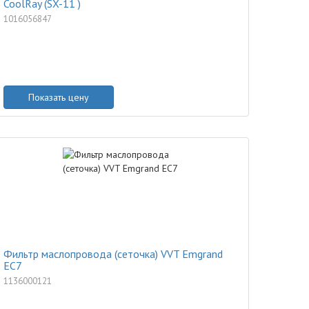
CoolRay (SX-11 )
1016056847
Показать цену
Фильтр маслопровода (сеточка) VVT Emgrand
EC7
1136000121