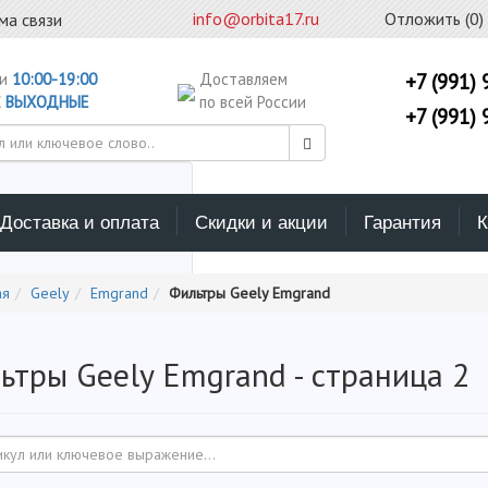
info@orbita17.ru
Отложить (
0
)
ма связи
ни
10:00-19:00
Доставляем
+7 (991) 
С
ВЫХОДНЫЕ
по всей России
+7 (991) 
Доставка и оплата
Скидки и акции
Гарантия
К
ерите каталог поиска
ая
Geely
Emgrand
Фильтры Geely Emgrand
ьтры Geely Emgrand - страница 2