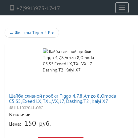
+7(991)973-17-17
Toggle
navigati
←
Фильтры Tiggo 4 Pro
Шайба сливной пробки Tiggo 4,7,8,Arrizo 8,Omoda
C5,S5,Exeed LX,TXL,VX, J7, Dashing.T2 ,Kaiyi X7
481H-1002041-ORG
В наличии
150
руб.
Цена: