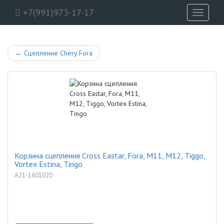
+7(991)973-17-17
Toggle
navigati
←
Сцепление Chery Fora
Корзина сцепления Cross Eastar, Fora, M11, M12, Tiggo,
Vortex Estina, Tingo
A21-1601020